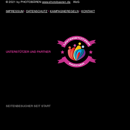
© 2021 by PHOTOBÄREN
www.photobaeren.de
WzG
IMPRESSUM
I
DATENSCHUTZ
I
KAMPAGNEREGELN
I
KONTAKT
UNTERSTÜTZER UND PARTNER
SEITENBESUCHER SEIT START